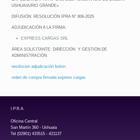
USHUAIA/RIO GRANDE»
DIFUSIÓN: RESOLUCIÓN IPRA N° 806-2025
ADJUDICACIÓN A LA FIRMA:
EXPRESS CARGAS SRL
ÁREA SOLICITANTE: DIRECCIÓN Y GESTIÓN DE
ADMINISTRACIÓN
resolucion adjudicación bolsin
orden de compra firmada express cargas
I.P.R.A.
Oficina Central
San Martín 360 - Ushuaia
Tel (02901) 433515 - 421137