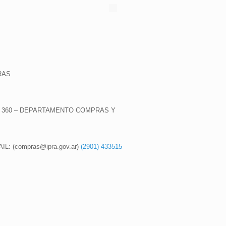
S
RAS
° 360 – DEPARTAMENTO COMPRAS Y
IL: (
compras@ipra.gov.ar
)
(2901) 433515