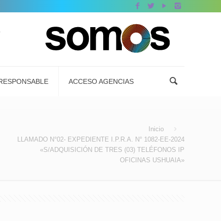
RESPONSABLE
ACCESO AGENCIAS
Inicio
LLAMADO N°02- EXPEDIENTE I.P.R.A. N° 1082-EE-2024
«S/ADQUISICIÓN DE TRES (03) TELÉFONOS IP
OFICINAS USHUAIA»